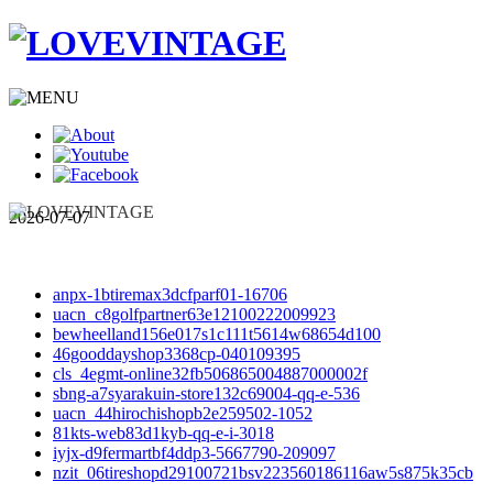
2026-07-07
anpx-1btiremax3dcfparf01-16706
uacn_c8golfpartner63e12100222009923
bewheelland156e017s1c111t5614w68654d100
46gooddayshop3368cp-040109395
cls_4egmt-online32fb506865004887000002f
sbng-a7syarakuin-store132c69004-qq-e-536
uacn_44hirochishopb2e259502-1052
81kts-web83d1kyb-qq-e-i-3018
iyjx-d9fermartbf4ddp3-5667790-209097
nzit_06tireshopd29100721bsv223560186116aw5s875k35cb