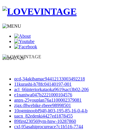
2026-07-26
qcd-34akibamac94412133003492218
11kurashi-h78fc04140197-001
acl_66interiorkataoka9619sact3b02-206
e1naniwa047b2221000104576
anpx-25youplan76a1100002379081
zjax-f8webike-rbeee98998501
10ogminoobf94fj-lt03-195-85-16-0-4-b
uacn_82edenki4427ed1878455
89first230569ym-hnw-10287860
cxf-95asahiprocureace7c1b516-7744