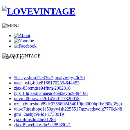
2026-07-12
5basty-shop15e336-2gmalywfgy-0c30
uacn_e4g-bike8168170289-644453
zjax-83rcmdse94fftm-2062316
iyjx-13glassmaniaeac4oakleyoo9394-06
puvm-00hows02614560117320058
nzit_c6tireshop89dc0355802454019jml000hpfix980k35gb
viu-c7tireshopc1a50gyv4sh2255517mzwedsvolg7770ck48
gmr_2aehjc9e4ds-1733019
zjax-4dusdm4be31283
zjax-82webike-rbe9e28989021