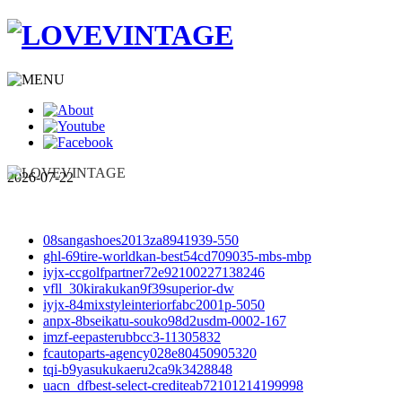
2026-07-22
08sangashoes2013za8941939-550
ghl-69tire-worldkan-best54cd709035-mbs-mbp
iyjx-ccgolfpartner72e92100227138246
vfll_30kirakukan9f39superior-dw
iyjx-84mixstyleinteriorfabc2001p-5050
anpx-8bseikatu-souko98d2usdm-0002-167
imzf-eepasterubbcc3-11305832
fcautoparts-agency028e80450905320
tqi-b9yasukukaeru2ca9k3428848
uacn_dfbest-select-crediteab72101214199998