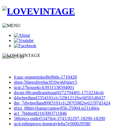
2026-07-18
fcauc-orangetokei8e80ds-1710420
sbng-56teeolive6acff10wshfjspev5
qcd-27houseki-h3931538594001
dwnn-90candleandsoap9272794491-1753234csh
d4wheelland3354101s1c529t12126w60501d8437
thn_7dwheelland09f3101s1c287t5982w62197d1424
glxq_08tire1banaccamsw85b-25904-p21140eu
acl_7bidnet821b5003711846
58fujico-outlet5347fuji-3743-92297-18290-18290
qcd-edimprove-homestyle6a7e500029580