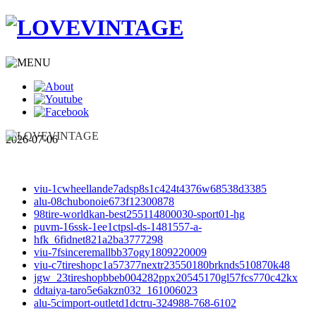
2026-07-06
viu-1cwheellande7adsp8s1c424t4376w68538d3385
alu-08chubonoie673f12300878
98tire-worldkan-best255114800030-sport01-hg
puvm-16ssk-1ee1ctpsl-ds-1481557-a-
hfk_6fidnet821a2ba3777298
viu-7fsinceremallbb37ogy1809220009
viu-c7tireshopc1a57377nextr23550180brknds510870k48
jgw_23tireshopbbeb004282ppx20545170gl57fcs770c42kx
ddtaiya-taro5e6akzn032_161006023
alu-5cimport-outletd1dctru-324988-768-6102