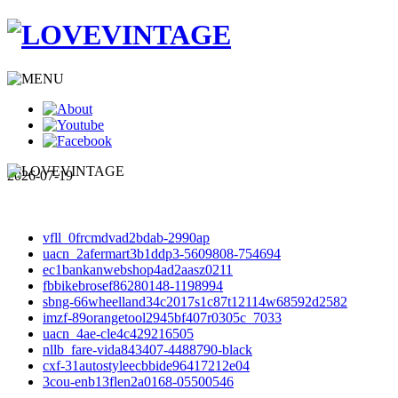
2026-07-19
vfll_0frcmdvad2bdab-2990ap
uacn_2afermart3b1ddp3-5609808-754694
ec1bankanwebshop4ad2aasz0211
fbbikebrosef86280148-1198994
sbng-66wheelland34c2017s1c87t12114w68592d2582
imzf-89orangetool2945bf407r0305c_7033
uacn_4ae-cle4c429216505
nllb_fare-vida843407-4488790-black
cxf-31autostyleecbbide96417212e04
3cou-enb13flen2a0168-05500546