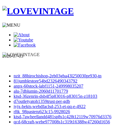
2026-07-03
nzit_88hirochishop-2eb03gba43l250030pr930-tn
81jumblestore54bd2326490343792
anpx-60stock-labf1151-249998035207
alu-7dblumin-2060d11701779
ktsd-36zenrin-dsb4f5p83016-p83015n-z18103
d7outletyatoh1359trust-per-gdb
iyjx-bekts-webdfaclsd-253-et-qq-e-4922
rftk_98pasteru623c15-9928026
ktsd-7awheellandd481sp8s1c428t12119w70976d3376
qcd-68craft-webe977008s1c319t16388w47260d1656