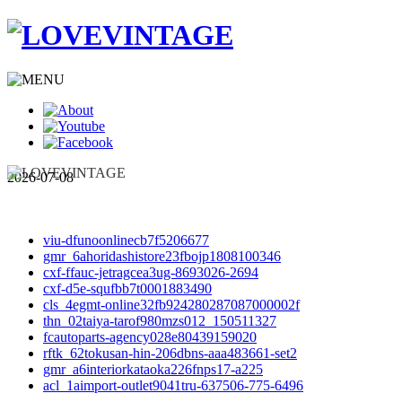
2026-07-08
viu-dfunoonlinecb7f5206677
gmr_6ahoridashistore23fbojp1808100346
cxf-ffauc-jetragcea3ug-8693026-2694
cxf-d5e-squfbb7t0001883490
cls_4egmt-online32fb924280287087000002f
thn_02taiya-tarof980mzs012_150511327
fcautoparts-agency028e80439159020
rftk_62tokusan-hin-206dbns-aaa483661-set2
gmr_a6interiorkataoka226fnps17-a225
acl_1aimport-outlet9041tru-637506-775-6496