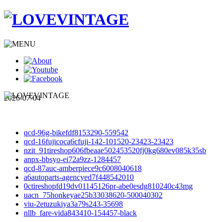
2026-07-04
qcd-96g-bikefdf8153290-559542
qcd-16fujicoca6cfuji-142-101520-23423-23423
nzit_91tireshop606fbeaae502453520fj0kg680ev085k35sb
anpx-bbsyo-ei72a9zz-1284457
qcd-87auc-amberpiece9c6008040618
a6autoparts-agencyed7f448542010
0ctireshopfd19dv01145126pr-abe0esdg810240c43mg
uacn_75honkeyae25b33038620-500040302
viu-2etuzukiya3a79s243-35698
nllb_fare-vida843410-154457-black