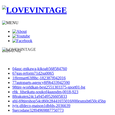
2026-07-02
04auc-mikawa-kikoab568584760
67gas-reform71d2su0065
1ffermart63f8hc-182387f042016
77autoparts-agency8f9b433942590
98tire-worldkan-best2551303375-sport01-hg
rftk_fdseikatu-soukof4aausdm-0018-923
88rakuten24c1a94549526605833
ghl-69tireshop54cd60r28441655016fj00esmxbt650c45bp
iyjx-dfdeco-maison1dbfds-2036639
9aecodane32f04969887750773