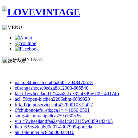
2026-07-08
uacn_34biccamera0ba04512048470678
e0sangashoese9edza8812903-665540
ktsd-1ewheelland1254sp8s1c335t4399w70914d1746
acl_59open-kitchen2206ebm-6039920
hfk_f7joint-servicec5042200010372427
6fchubonoiefe1etkgca14-4-1066-0501
sbng-4fshop-angelica759a130536
viu-c5wheellandfaa2sp8s1c6t12115w68591d2405
ilab_63re-vida6d0d07-4307999-porcela
alu-08e-interiac82a500024416