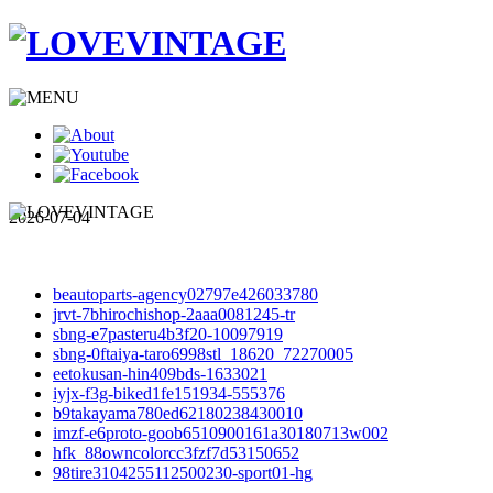
2026-07-04
beautoparts-agency02797e426033780
jrvt-7bhirochishop-2aaa0081245-tr
sbng-e7pasteru4b3f20-10097919
sbng-0ftaiya-taro6998stl_18620_72270005
eetokusan-hin409bds-1633021
iyjx-f3g-biked1fe151934-555376
b9takayama780ed62180238430010
imzf-e6proto-goob6510900161a30180713w002
hfk_88owncolorcc3fzf7d53150652
98tire3104255112500230-sport01-hg