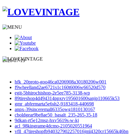
2026-07-19
hfk_20proto-goo46ca0206908a30180206w001
f9wheelland2ae6721s1c160t6006w66520d570
egit-5bhirochishop-2e5ee785-3138-wp
89tireshop4d494314ppxrv195601600sanjp110665k53
gmr_abfermarta5e6sh2-9183418-440698
anpx-39sinceremall6335owg1810130167
cboldgear9be8ae50_basalt_235-265-35-18
9dkan-rt5e12msz-hxv5619s-w-kj
acl_98kingrame4dcmo-2105020551964
vfll_47tireshopfb940327902257016jml4320cr15665k46bn