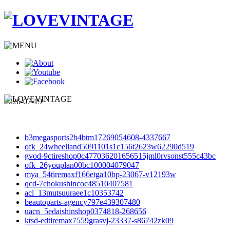
2026-07-19
b3megasports2b4btm17269054608-4337667
ofk_24wheelland5091101s1c156t2623w62290d519
gvod-9ctireshop0c477036201656515jml0rvsonst555c43bc
ofk_26youplan00bc100004079047
mya_54tiremaxf166etga10bp-23067-v12193w
qcd-7chokushincoc48510407581
acl_13mutsuuraee1c10353742
beautoparts-agency797e439307480
uacn_5edaishinshop0374818-268656
ktsd-edtiremax7559grasvj-23337-s86742zk09