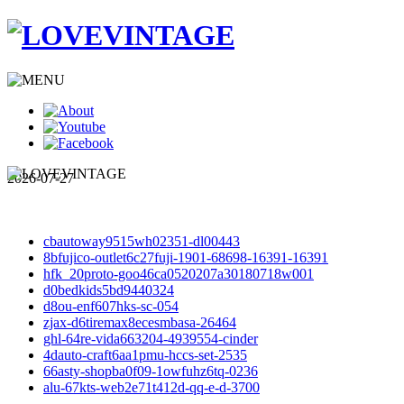
2026-07-27
cbautoway9515wh02351-dl00443
8bfujico-outlet6c27fuji-1901-68698-16391-16391
hfk_20proto-goo46ca0520207a30180718w001
d0bedkids5bd9440324
d8ou-enf607hks-sc-054
zjax-d6tiremax8ecesmbasa-26464
ghl-64re-vida663204-4939554-cinder
4dauto-craft6aa1pmu-hccs-set-2535
66asty-shopba0f09-1owfuhz6tq-0236
alu-67kts-web2e71t412d-qq-e-d-3700