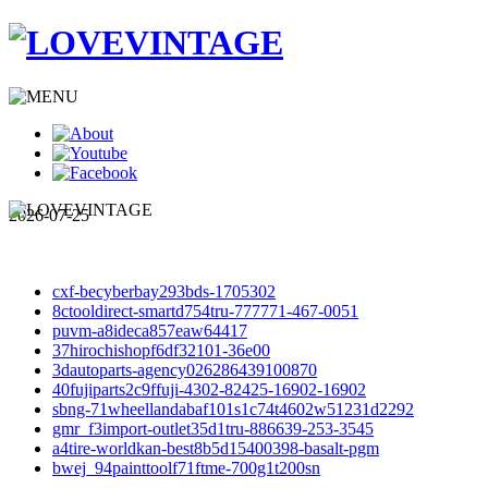
2026-07-25
cxf-becyberbay293bds-1705302
8ctooldirect-smartd754tru-777771-467-0051
puvm-a8ideca857eaw64417
37hirochishopf6df32101-36e00
3dautoparts-agency026286439100870
40fujiparts2c9ffuji-4302-82425-16902-16902
sbng-71wheellandabaf101s1c74t4602w51231d2292
gmr_f3import-outlet35d1tru-886639-253-3545
a4tire-worldkan-best8b5d15400398-basalt-pgm
bwej_94painttoolf71ftme-700g1t200sn