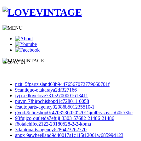
2026-07-01
nzit_5fpartsisland63b94476567072779660701f
9cantique-otakaraya2df327166
iyjx-c0lovelove731e2700001613411
puvm-7fhirochishopd1c728011-0058
feautoparts-agency02086b501235510-1
gvod-9ctireshop0c470353602057015jml0rvsovst560k53bc
93fujico-outletda7efuji-3303-57682-21486-21486
f6otaichifec2122-20180528-2-2-koma
3dautoparts-agency6286423262770
anpx-9awheelland9d40017s1c115t12061w68599d123