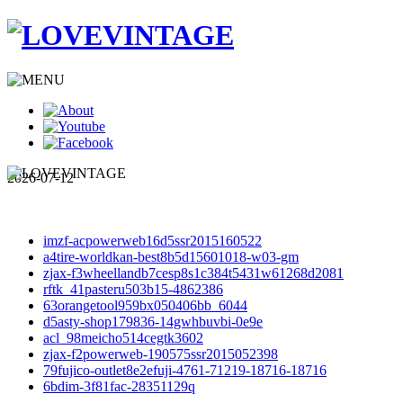
2026-07-12
imzf-acpowerweb16d5ssr2015160522
a4tire-worldkan-best8b5d15601018-w03-gm
zjax-f3wheellandb7cesp8s1c384t5431w61268d2081
rftk_41pasteru503b15-4862386
63orangetool959bx050406bb_6044
d5asty-shop179836-14gwhbuvbi-0e9e
acl_98meicho514cegtk3602
zjax-f2powerweb-190575ssr2015052398
79fujico-outlet8e2efuji-4761-71219-18716-18716
6bdim-3f81fac-28351129q